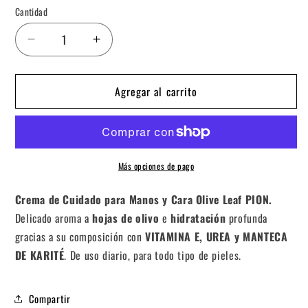
Cantidad
Reducir
Aumentar
cantidad
cantidad
para
para
Agregar al carrito
Crema
Crema
de
de
Manos
Manos
y
y
Cara
Cara
Olive
Olive
Más opciones de pago
Leaf
Leaf
240ml
240ml
Crema de Cuidado para Manos y Cara Olive Leaf PION.
Delicado aroma a
hojas de olivo
e
hidratación
profunda
gracias a su composición con
VITAMINA E, UREA y MANTECA
DE KARITÉ
. De uso diario, para todo tipo de pieles.
Compartir