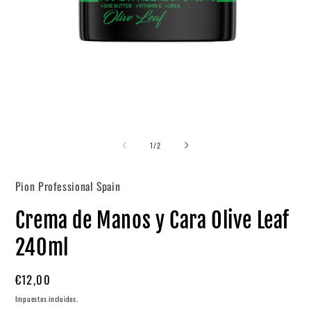
Abrir
A
elemento
e
de
multimedia
m
1
/
2
1
2
en
e
una
u
Pion Professional Spain
ventana
v
modal
m
Crema de Manos y Cara Olive Leaf
240ml
Precio
€12,00
habitual
Impuestos incluidos.