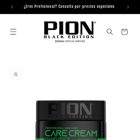
Ir
directamente
)
¿Eres Profesional? Consulta por precios especiales
al contenido
Carrito
Ir
directamente
a la
información
del producto