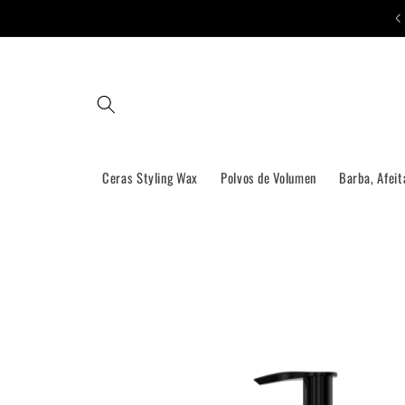
Ir
Envíos Gratis a partir de 30€ (península)
directamente
al contenido
Ceras Styling Wax
Polvos de Volumen
Barba, Afeit
Ir
directamente
a la
información
del producto