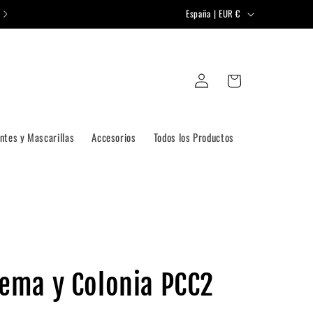
P
España | EUR €
a
í
Iniciar
s
Carrito
sesión
/
r
e
ntes y Mascarillas
Accesorios
Todos los Productos
g
i
ó
n
rema y Colonia PCC2