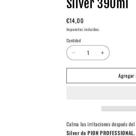
Silver 390ml
Precio
€14,00
habitual
Impuestos incluidos.
Cantidad
Reducir
Aumentar
cantidad
cantidad
para
para
Agregar 
After
After
Shave
Shave
Crema
Crema
y
y
Colonia
Colonia
PCC2
PCC2
Silver
Silver
390ml
390ml
Calma las irritaciones después del
Silver de PION PROFESSIONAL